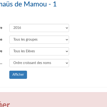
mbino Emmaüs de Mamou - 1
re
ue
ve
..
Afficher
ier