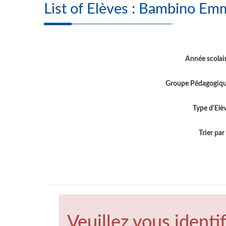
List of Elèves : Ba
Année scolai
Groupe Pédagogiq
Type d'Elè
Trier par .
Veuillez vous identif