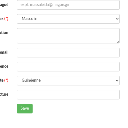
Magoé
ex
(*)
ation
email
dence
ite
(*)
cture
Save