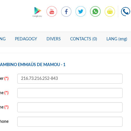
ING
PEDAGOGY
DIVERS
CONTACTS (0)
LANG (eng)
 BAMBINO EMMAÜS DE MAMOU - 1
ber
(*)
ame
(*)
ame
(*)
hone