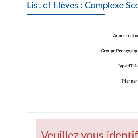
List of Elèves : Com
Année scolai
Groupe Pédagogiq
Type d'Elè
Trier par .
Veuillez vous identif