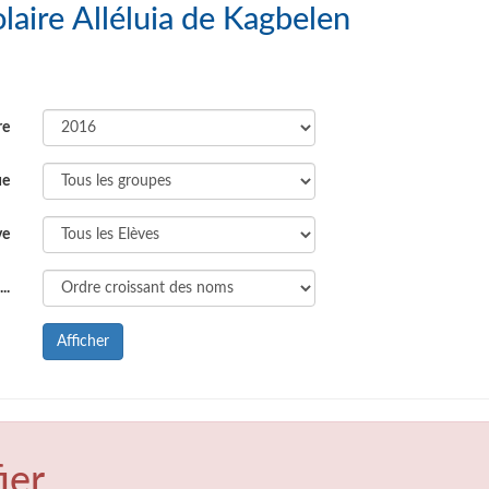
plexe Scolaire Alléluia de Kagbelen
re
ue
ve
..
Afficher
ier