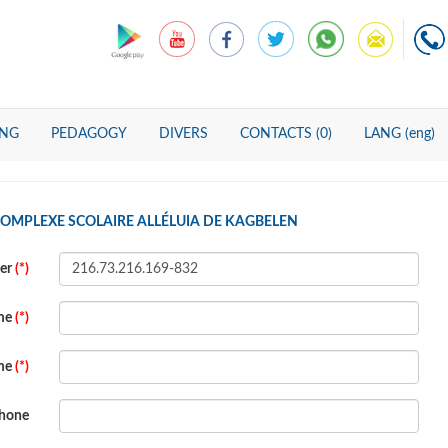
ING
PEDAGOGY
DIVERS
CONTACTS (0)
LANG (eng)
COMPLEXE SCOLAIRE ALLÉLUIA DE KAGBELEN
ber
(*)
ame
(*)
ame
(*)
hone