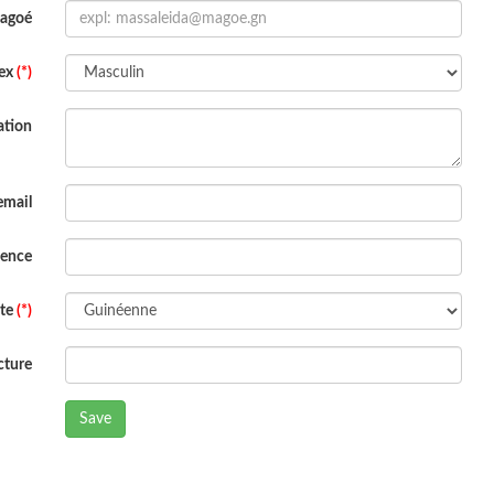
Magoé
ex
(*)
ation
email
dence
ite
(*)
cture
Save