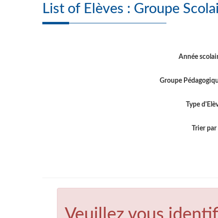
List of Elèves : Gro
Année scolai
Groupe Pédagogiq
Type d'Elè
Trier par .
Veuillez vous identif