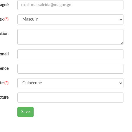
Magoé
ex
(*)
ation
email
dence
ite
(*)
cture
Save