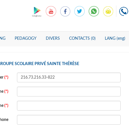
ING
PEDAGOGY
DIVERS
CONTACTS (0)
LANG (eng)
ROUPE SCOLAIRE PRIVÉ SAINTE THÉRÈSE
ber
(*)
ame
(*)
ame
(*)
hone