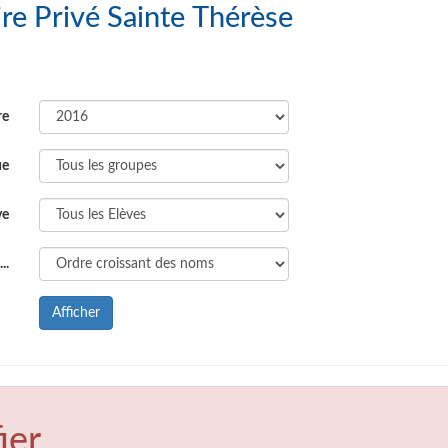
upe Scolaire Privé Sainte Thérèse
re
ue
ve
..
Afficher
ier