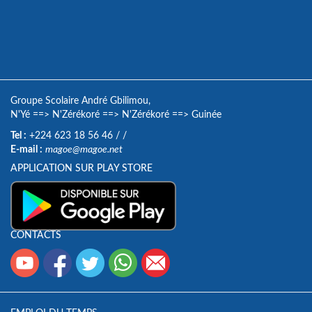
Groupe Scolaire André Gbilimou,
N'Yé
==>
N'Zérékoré
==>
N'Zérékoré
==>
Guinée
Tel :
+224 623 18 56 46
/
/
E-mail :
magoe@magoe.net
APPLICATION SUR PLAY STORE
CONTACTS