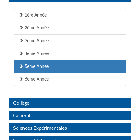
1ère Année
2ème Année
3ème Année
4ème Année
5ème Année
6ème Année
Collège
Général
Sciences Expérimentales