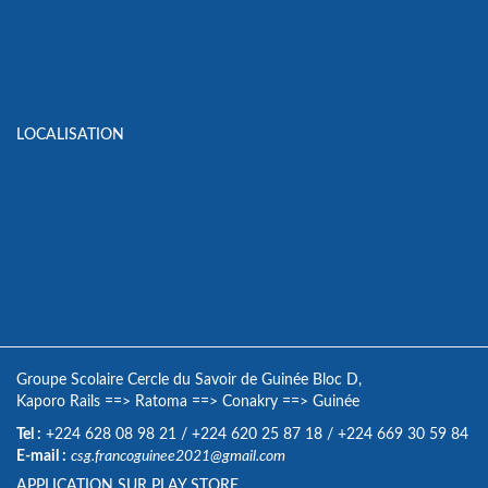
LOCALISATION
Groupe Scolaire Cercle du Savoir de Guinée Bloc D,
Kaporo Rails
==>
Ratoma
==>
Conakry
==>
Guinée
Tel :
+224 628 08 98 21
/
+224 620 25 87 18
/
+224 669 30 59 84
E-mail :
csg.francoguinee2021@gmail.com
APPLICATION SUR PLAY STORE