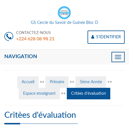
GS Cercle du Savoir de Guinée Bloc D
CONTACTEZ-NOUS
S'IDENTIFIER
+224 628 08 98 21
NAVIGATION
Toggle
naviga
Accueil
>>
Primaire
>>
5ème Année
>>
Espace enseignant
>>
Critèes d'évaluation
Critèes d'évaluation