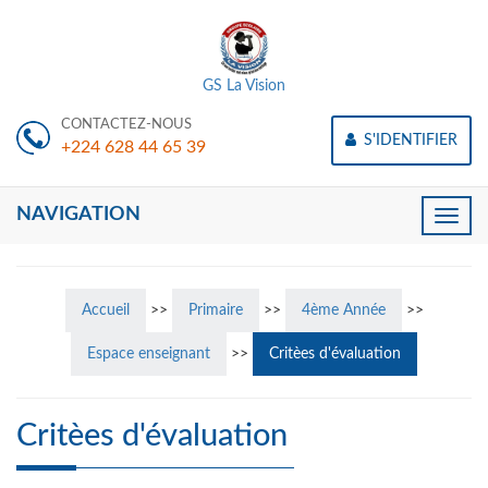
GS La Vision
CONTACTEZ-NOUS
S'IDENTIFIER
+224 628 44 65 39
NAVIGATION
Toggle
naviga
Accueil
>>
Primaire
>>
4ème Année
>>
Espace enseignant
>>
Critèes d'évaluation
Critèes d'évaluation