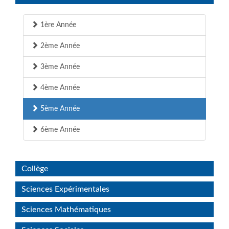
1ère Année
2ème Année
3ème Année
4ème Année
5ème Année
6ème Année
Collège
Sciences Expérimentales
Sciences Mathématiques