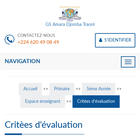
GS Amara Djomba Traoré
CONTACTEZ-NOUS
S'IDENTIFIER
+224 620 49 08 49
NAVIGATION
Toggle
naviga
Accueil
>>
Primaire
>>
5ème Année
>>
Espace enseignant
>>
Critèes d'évaluation
Critèes d'évaluation