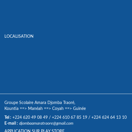
LOCALISATION
Groupe Scolaire Amara Djomba Traoré,
Kountia
==>
Manéah
==>
Coyah
==>
Guinée
Tel :
+224 620 49 08 49
/
+224 610 67 85 19
/
+224 624 64 13 10
E-mail :
djombaamaratraore@gmail.com
APPLICATION SUR PLAY STORE