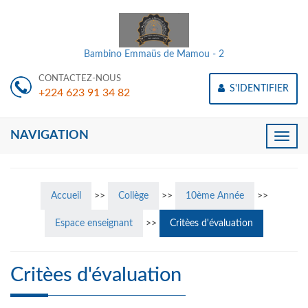
Bambino Emmaüs de Mamou - 2
CONTACTEZ-NOUS
S'IDENTIFIER
+224 623 91 34 82
NAVIGATION
Toggle
naviga
Accueil
>>
Collège
>>
10ème Année
>>
Espace enseignant
>>
Critèes d'évaluation
Critèes d'évaluation