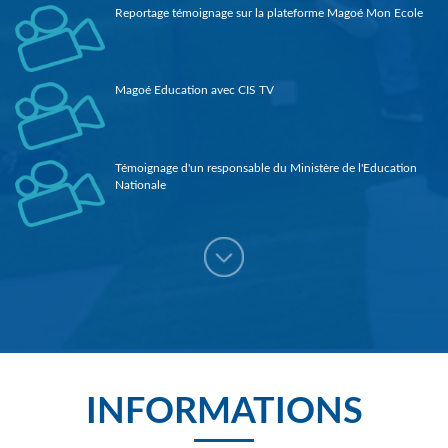
Reportage témoignage sur la plateforme Magoé Mon Ecole
Magoé Education avec CIS TV
Témoignage d'un responsable du Ministère de l'Education
Nationale
3ème prix Orange de entrepreneuriat social (Guinée 2018)
Reportage sur Magoé Education dans le journal de la RTG
INFORMATIONS
lancement de magoé éducation 1