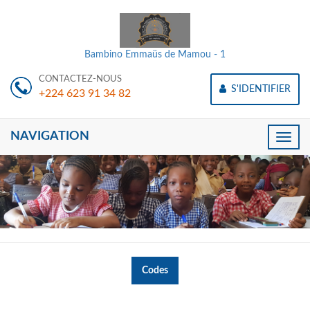
Bambino Emmaüs de Mamou - 1
CONTACTEZ-NOUS
S'IDENTIFIER
+224 623 91 34 82
NAVIGATION
Toggle
naviga
Codes