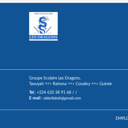
Groupe Scolaire Les Dragons,
Taouyah
==>
Ratoma
==>
Conakry
==>
Guinée
Tel :
+224 620 38 91 68
/
/
E-mail :
abbellabah@gmail.com
EMPLO