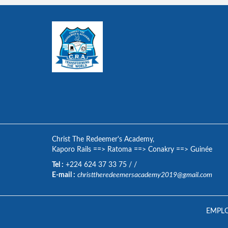
Christ The Redeemer's Academy,
Kaporo Rails
==>
Ratoma
==>
Conakry
==>
Guinée
Tel :
+224 624 37 33 75
/
/
E-mail :
christtheredeemersacademy2019@gmail.com
EMPLO