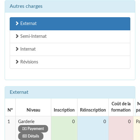
Autres charges
Externat
Semi-Internat
Internat
Révisions
Externat
Coût de la
M
N°
Niveau
Inscription
Réinscription
formation
p
1
Garderie
0
0
0
P
Payement
Détails