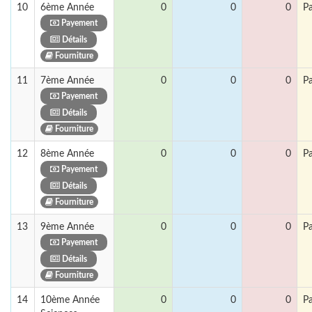
10
6ème Année
0
0
0
P
Payement
Détails
Fourniture
11
7ème Année
0
0
0
P
Payement
Détails
Fourniture
12
8ème Année
0
0
0
P
Payement
Détails
Fourniture
13
9ème Année
0
0
0
P
Payement
Détails
Fourniture
14
10ème Année
0
0
0
P