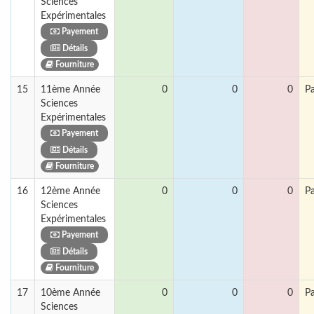
Sciences
Expérimentales
Payement
Détails
Fourniture
15
11ème Année
0
0
0
P
Sciences
Expérimentales
Payement
Détails
Fourniture
16
12ème Année
0
0
0
P
Sciences
Expérimentales
Payement
Détails
Fourniture
17
10ème Année
0
0
0
P
Sciences