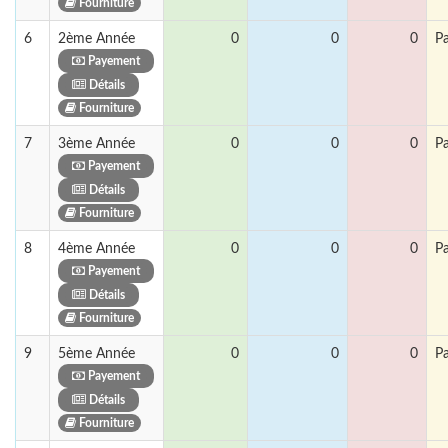
Fourniture
6
2ème Année
0
0
0
P
Payement
Détails
Fourniture
7
3ème Année
0
0
0
P
Payement
Détails
Fourniture
8
4ème Année
0
0
0
P
Payement
Détails
Fourniture
9
5ème Année
0
0
0
P
Payement
Détails
Fourniture