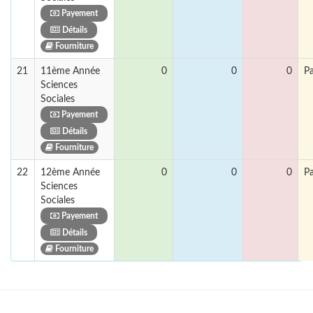
Payement
Détails
Fourniture
21
11ème Année
0
0
0
P
Sciences
Sociales
Payement
Détails
Fourniture
22
12ème Année
0
0
0
P
Sciences
Sociales
Payement
Détails
Fourniture