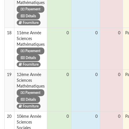
Mathématiques
Payement
Détails
Fourniture
18
11ème Année
0
0
0
P
Sciences
Mathématiques
Payement
Détails
Fourniture
19
12ème Année
0
0
0
P
Sciences
Mathématiques
Payement
Détails
Fourniture
20
10ème Année
0
0
0
P
Sciences
Sociales