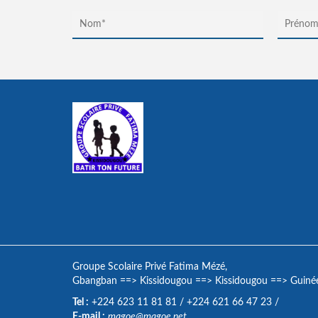
Groupe Scolaire Privé Fatima Mézé,
Gbangban
==>
Kissidougou
==>
Kissidougou
==>
Guiné
Tel :
+224 623 11 81 81
/
+224 621 66 47 23
/
E-mail :
magoe@magoe.net