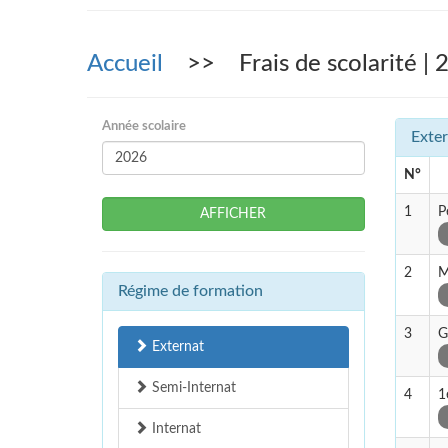
Accueil
>> Frais de scolarité | 
Année scolaire
Exter
N°
1
P
AFFICHER
2
M
Régime de formation
3
G
Externat
Semi-Internat
4
1
Internat