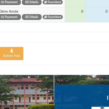
Payement
Détails
Fourniture
0ème Année
0
0
Payement
Détails
Fourniture
Autres frais