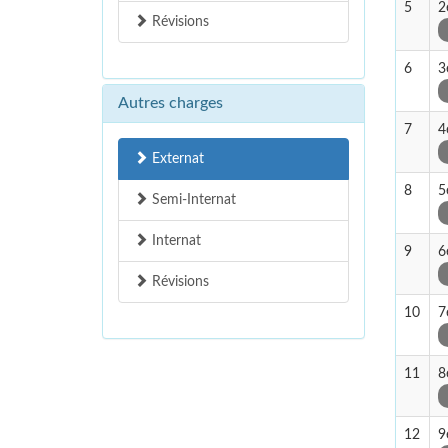
5
2
Révisions
6
3
Autres charges
7
4
Externat
8
5
Semi-Internat
Internat
9
6
Révisions
10
7
11
8
12
9