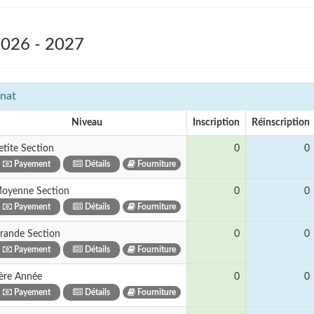
2026 - 2027
nat
Niveau
Inscription
Réinscription
etite Section
0
0
Payement
Détails
Fourniture
oyenne Section
0
0
Payement
Détails
Fourniture
rande Section
0
0
Payement
Détails
Fourniture
ère Année
0
0
Payement
Détails
Fourniture