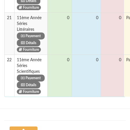
Détails
Fourniture
21
11ème Année
0
0
0
P
Séries
Littéraires
Payement
Détails
Fourniture
22
11ème Année
0
0
0
P
Séries
Scientifiques
Payement
Détails
Fourniture