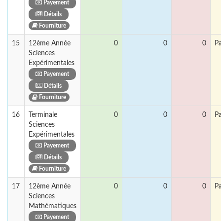
Payement
Détails
Fourniture
15
12ème Année
0
0
0
P
Sciences
Expérimentales
Payement
Détails
Fourniture
16
Terminale
0
0
0
P
Sciences
Expérimentales
Payement
Détails
Fourniture
17
12ème Année
0
0
0
P
Sciences
Mathématiques
Payement