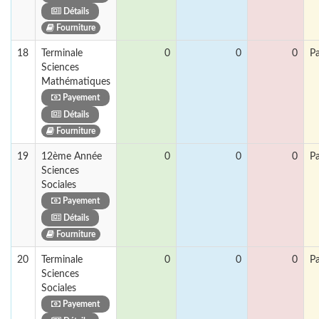
Détails
Fourniture
18
Terminale
0
0
0
P
Sciences
Mathématiques
Payement
Détails
Fourniture
19
12ème Année
0
0
0
P
Sciences
Sociales
Payement
Détails
Fourniture
20
Terminale
0
0
0
P
Sciences
Sociales
Payement