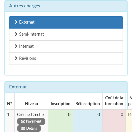
Autres charges
Externat
Semi-Internat
Internat
Révisions
Externat
Coût de la
M
N°
Niveau
Inscription
Réinscription
formation
p
1
Crèche Crèche
0
0
0
P
Payement
Détails