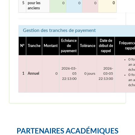
5
pour les
0
0
0
0
anciens
Gestion des tranches de payement
Echéance
Date de
Fréquenc
N°
Tranche
Montant
de
Tolérance
début de
rappel
payement
rappel
0 fo
an 
2026-03-
2026-
éch
1
Annuel
0
05
0 jours
03-05
0 fo
22:13:00
22:13:00
an a
éch
PARTENAIRES ACADÉMIQUES