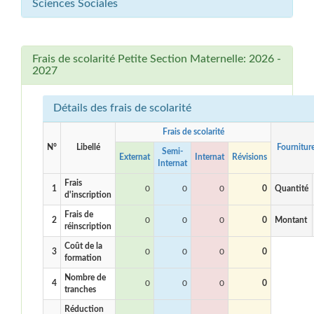
Sciences Sociales
Frais de scolarité Petite Section Maternelle: 2026 -
2027
Détails des frais de scolarité
Frais de scolarité
N°
Libellé
Fournitur
Semi-
Externat
Internat
Révisions
Internat
Frais
1
0
0
0
0
Quantité
d'inscription
Frais de
2
0
0
0
0
Montant
réinscription
Coût de la
3
0
0
0
0
formation
Nombre de
4
0
0
0
0
tranches
Réduction