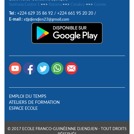
Sonfonia Centre 1
==>
Ratoma
==>
Conakry
==>
Guinée
Tel :
+224 629 35 86 92
/
+224 661 95 20 20
/
E-mail :
efgdjendjen23@gmail.com
EMPLOI DU TEMPS
ATELIERS DE FORMATION
ESPACE ECOLE
© 2017 ECOLE FRANCO-GUINÉENNE DJENDJEN - TOUT DROITS