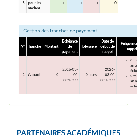
5
pour les
0
0
0
0
anciens
Gestion des tranches de payement
Echéance
Date de
Fréquenc
N°
Tranche
Montant
de
Tolérance
début de
rappel
payement
rappel
0 fo
an 
2026-03-
2026-
éch
1
Annuel
0
05
0 jours
03-05
0 fo
22:13:00
22:13:00
an a
éch
PARTENAIRES ACADÉMIQUES