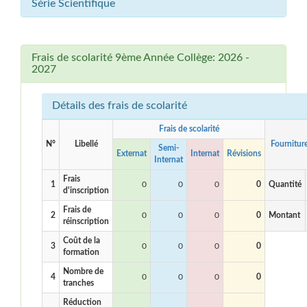
Série Scientifique
Frais de scolarité 9ème Année Collège: 2026 -
2027
Détails des frais de scolarité
Frais de scolarité
N°
Libellé
Fournitur
Semi-
Externat
Internat
Révisions
Internat
Frais
1
0
0
0
0
Quantité
d'inscription
Frais de
2
0
0
0
0
Montant
réinscription
Coût de la
3
0
0
0
0
formation
Nombre de
4
0
0
0
0
tranches
Réduction