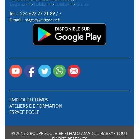
Tangama
==>
Dalaba
==>
Dalaba
==>
Guinée
Tel :
+224 622 27 21 89
/
/
E-mail :
magoe@magoe.net
EMPLOI DU TEMPS
ATELIERS DE FORMATION
ESPACE ECOLE
© 2017 GROUPE SCOLAIRE ELHADJ AMADOU BARRY - TOUT