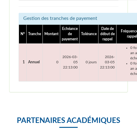
Gestion des tranches de payement
Echéance
Date de
Fréquenc
N°
Tranche
Montant
de
Tolérance
début de
rappel
payement
rappel
0 fo
an 
2026-03-
2026-
éch
1
Annuel
0
05
0 jours
03-05
0 fo
22:13:00
22:13:00
an a
éch
PARTENAIRES ACADÉMIQUES