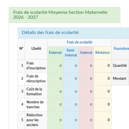
Frais de scolarité Moyenne Section Maternelle:
2026 - 2027
Détails des frais de scolarité
Frais de scolarité
N°
Libellé
Fournitur
Semi-
Externat
Internat
Révisions
Internat
Frais
1
0
0
0
0
Quantité
d'inscription
Frais de
2
0
0
0
0
Montant
réinscription
Coût de la
3
0
0
0
0
formation
Nombre de
4
0
0
0
0
tranches
Réduction
5
pour les
0
0
0
0
anciens