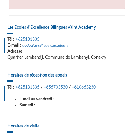
Les Ecoles d'Excellence Bilingues Vaint Academy
Tél :
+625131335
E-mail :
abdoulaye@vaint.academy
Adresse
Quartier Lambandji, Commune de Lambanyi, Conakry
Horaires de réception des appels
Tél :
+625131335
/
+656703530
/
+610663230
Lundi au vendredi :
....
Samedi :
....
Horaires de visite