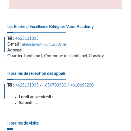
Les Ecoles d'Excellence Bilingues Vaint Academy
Tél :
+625131335
E-mail :
abdoulaye@vaint.academy
Adresse
Quartier Lambandji, Commune de Lambanyi, Conakry
Horaires de réception des appels
Tél :
+625131335
/
+656703530
/
+610663230
Lundi au vendredi :
....
Samedi :
....
Horaires de visite