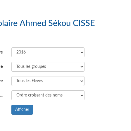
 : Groupe Scolaire Ahmed Sékou CISSE
re
ue
ve
..
Afficher