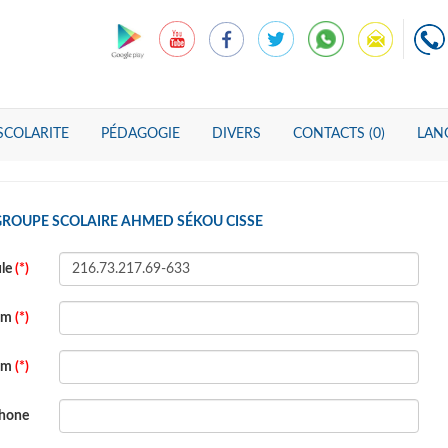
SCOLARITE
PÉDAGOGIE
DIVERS
CONTACTS (0)
LANG
GROUPE SCOLAIRE AHMED SÉKOU CISSE
ule
(*)
om
(*)
om
(*)
phone