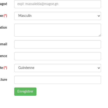
Magoé
xe
(*)
ation
email
dence
ite
(*)
cture
Enregistrer