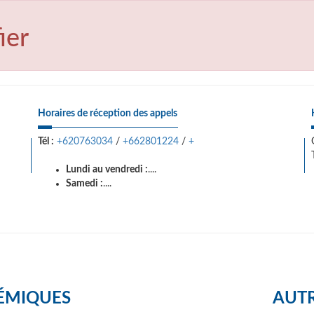
ier
Horaires de réception des appels
Tél :
+620763034
/
+662801224
/
+
Lundi au vendredi :
....
Samedi :
....
ÉMIQUES
AUTR