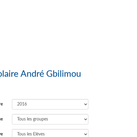
 Groupe Scolaire André Gbilimou
re
ue
ve