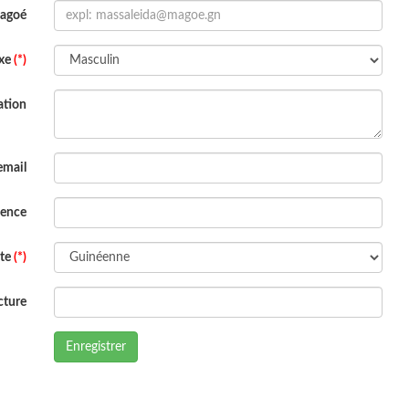
Magoé
xe
(*)
ation
email
dence
ite
(*)
cture
Enregistrer