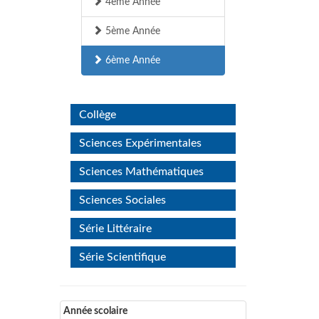
4ème Année
5ème Année
6ème Année
Collège
Sciences Expérimentales
Sciences Mathématiques
Sciences Sociales
Série Littéraire
Série Scientifique
Année scolaire