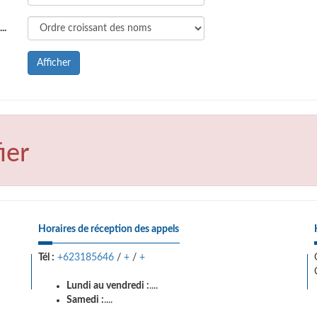
..
Afficher
ier
Horaires de réception des appels
Tél :
+623185646
/
+
/
+
Lundi au vendredi :
....
Samedi :
....