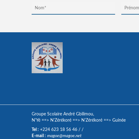
Groupe Scolaire André Gbilimou,
N'Yé
==>
N'Zérékoré
==>
N'Zérékoré
==>
Guinée
Tel :
+224 623 18 56 46
/
/
E-mail :
magoe@magoe.net