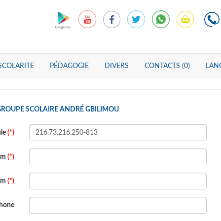
SCOLARITE
PÉDAGOGIE
DIVERS
CONTACTS (0)
LANG
GROUPE SCOLAIRE ANDRÉ GBILIMOU
ule
(*)
om
(*)
om
(*)
phone