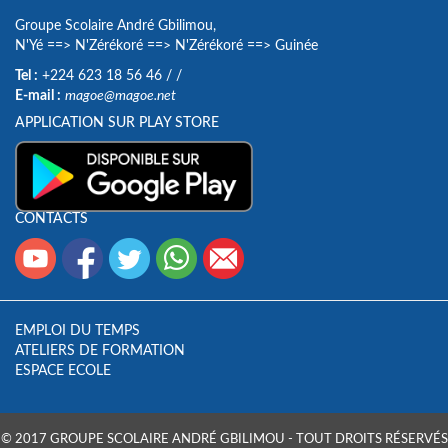
Groupe Scolaire André Gbilimou,
N'Yé
==>
N'Zérékoré
==>
N'Zérékoré
==>
Guinée
Tel :
+224 623 18 56 46
/
/
E-mail :
magoe@magoe.net
APPLICATION SUR PLAY STORE
CONTACTS
EMPLOI DU TEMPS
ATELIERS DE FORMATION
ESPACE ECOLE
© 2017 GROUPE SCOLAIRE ANDRÉ GBILIMOU - TOUT DROITS RÉSERVÉS