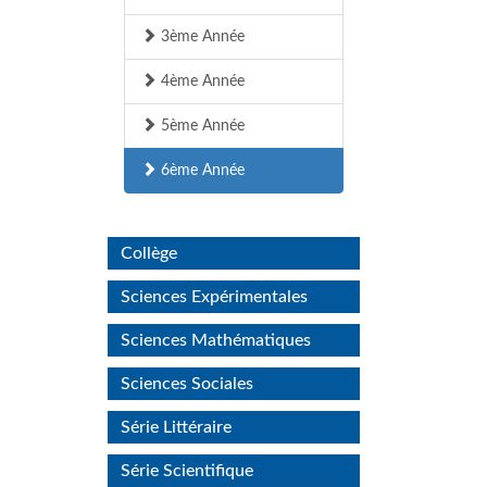
3ème Année
4ème Année
5ème Année
6ème Année
Collège
Sciences Expérimentales
Sciences Mathématiques
Sciences Sociales
Série Littéraire
Série Scientifique