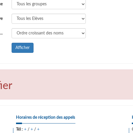
ue
ve
..
Afficher
ier
Horaires de réception des appels
Tél :
+
/
+
/
+