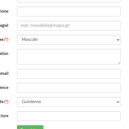
phone
Magoé
xe
(*)
ation
email
dence
ite
(*)
cture