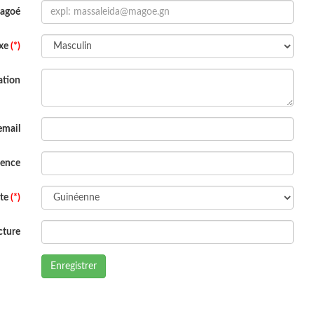
Magoé
xe
(*)
ation
email
dence
ite
(*)
cture
Enregistrer