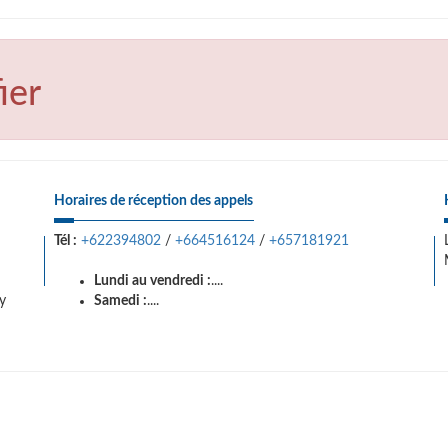
ier
Horaires de réception des appels
Tél :
+622394802
/
+664516124
/
+657181921
Lundi au vendredi :
....
y
Samedi :
....