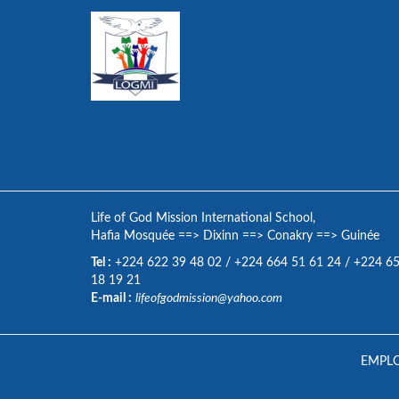
Life of God Mission International School,
Hafia Mosquée
==>
Dixinn
==>
Conakry
==>
Guinée
Tel :
+224 622 39 48 02
/
+224 664 51 61 24
/
+224 6
18 19 21
E-mail :
lifeofgodmission@yahoo.com
EMPLO