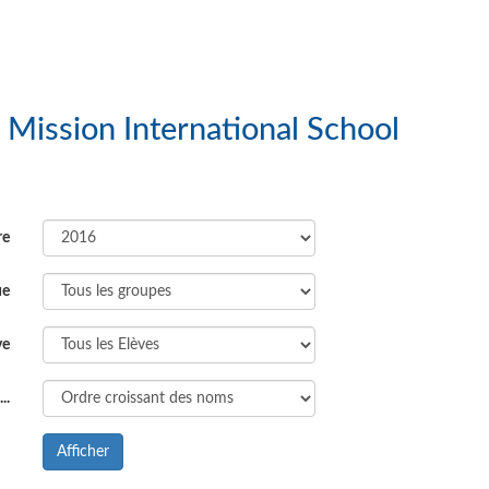
: Life of God Mission International School
re
ue
ve
..
Afficher