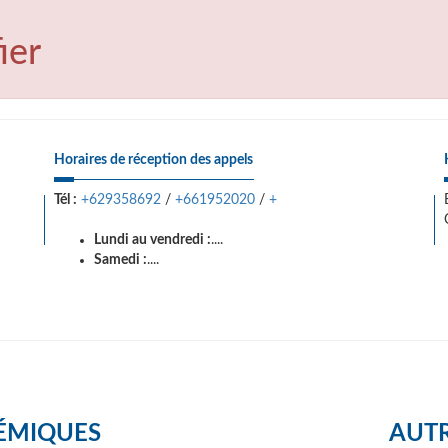
ier
Horaires de réception des appels
Tél :
+629358692
/
+661952020
/
+
Lundi au vendredi :
....
Samedi :
....
ÉMIQUES
AUTR