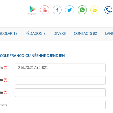
SCOLARITE
PÉDAGOGIE
DIVERS
CONTACTS (0)
LANG
 ECOLE FRANCO-GUINÉENNE DJENDJEN
ule
(*)
om
(*)
om
(*)
phone