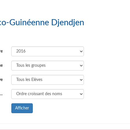
: Ecole Franco-Guinéenne Djendjen
re
ue
ve
..
Afficher