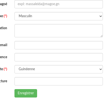
Magoé
xe
(*)
ation
email
dence
ite
(*)
cture
Enregistrer