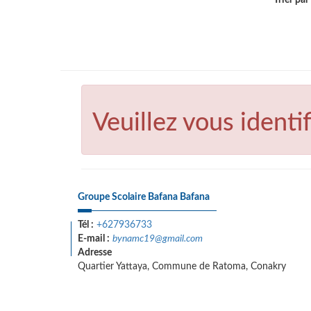
Trier par .
Veuillez vous identif
Groupe Scolaire Bafana Bafana
Tél :
+627936733
E-mail :
bynamc19@gmail.com
Adresse
Quartier Yattaya, Commune de Ratoma, Conakry