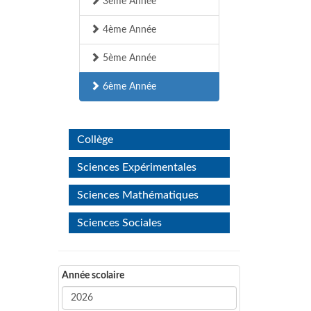
3ème Année
4ème Année
5ème Année
6ème Année
Collège
Sciences Expérimentales
Sciences Mathématiques
Sciences Sociales
Année scolaire