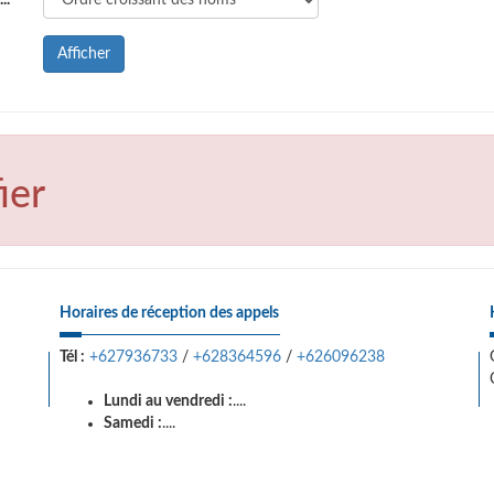
..
Afficher
ier
Horaires de réception des appels
Tél :
+627936733
/
+628364596
/
+626096238
Lundi au vendredi :
....
Samedi :
....