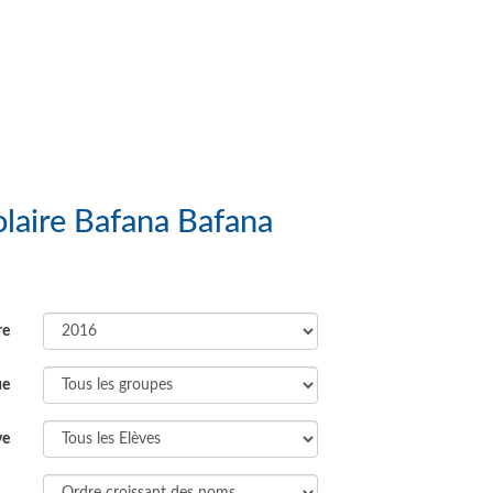
 Groupe Scolaire Bafana Bafana
re
ue
ve