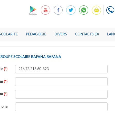
SCOLARITE
PÉDAGOGIE
DIVERS
CONTACTS (0)
LANG
 GROUPE SCOLAIRE BAFANA BAFANA
ule
(*)
om
(*)
om
(*)
phone