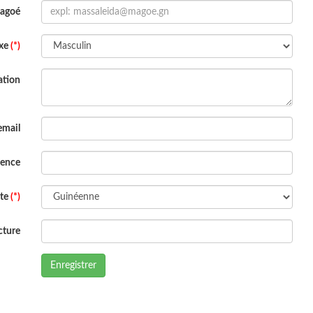
Magoé
xe
(*)
ation
email
dence
ite
(*)
cture
Enregistrer