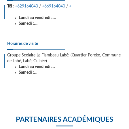
Tél :
+629164040
/
+669164040
/
+
Lundi au vendredi :
....
Samedi :
....
Horaires de visite
Groupe Scolaire Le Flambeau Labé: (Quartier Poreko, Commune
de Labé, Labé, Guinée)
Lundi au vendredi :
...
Samedi :
...
PARTENAIRES ACADÉMIQUES