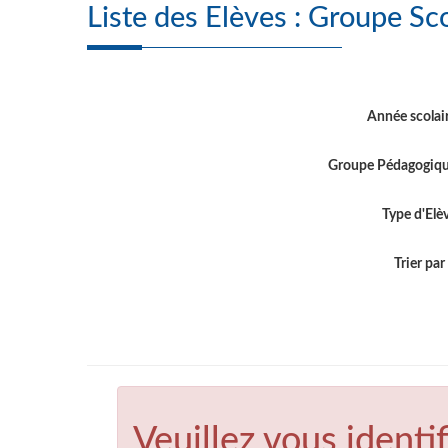
Liste des Elève
Année scolai
Groupe Pédagogiq
Type d'Elè
Trier par .
Veuillez vous identif