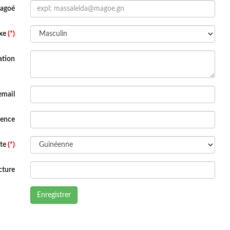
Magoé
xe
(*)
ation
email
dence
ite
(*)
cture
Enregistrer