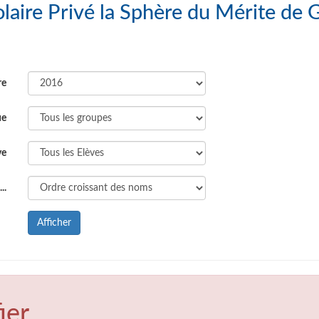
s : Groupe Scolaire Privé la Sphère du Mérite d
re
ue
ve
..
Afficher
ier