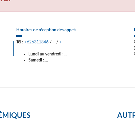
Horaires de réception des appels
Tél :
+626311846
/
+
/
+
Lundi au vendredi :
....
Samedi :
....
ÉMIQUES
AUTR