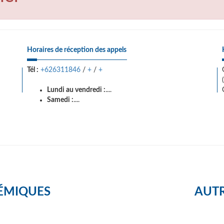
Horaires de réception des appels
Tél :
+626311846
/
+
/
+
Lundi au vendredi :
....
Samedi :
....
ÉMIQUES
AUTR