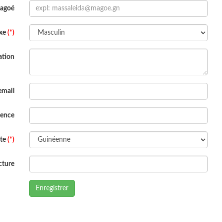
Magoé
xe
(*)
ation
email
dence
ite
(*)
cture
Enregistrer