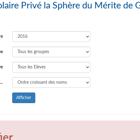
s : Groupe Scolaire Privé la Sphère du Mérite d
re
ue
ve
..
Afficher
ier