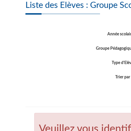
Liste des Elève
Année scolai
Groupe Pédagogiq
Type d'Elè
Trier par .
Veuillez vous identif