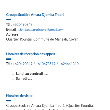
Groupe Scolaire Amara Djomba Traoré
Tél :
+620490849
E-mail :
djombaamaratraore@gmail.com
Adresse
Quartier Kountia, Commune de Manéah, Coyah
Horaires de réception des appels
Tél :
+620490849
/
+610678519
/
+624641310
Lundi au vendredi :
....
Samedi :
....
Horaires de visite
Groupe Scolaire Amara Djomba Traoré: (Quartier Kountia,