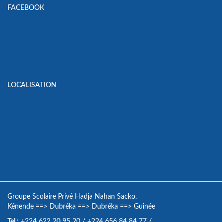
FACEBOOK
LOCALISATION
Groupe Scolaire Privé Hadja Nahan Sacko,
Kénende
==>
Dubréka
==>
Dubréka
==>
Guinée
Tel :
+224 622 20 95 20
/
+224 656 84 84 77
/