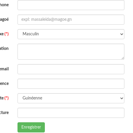
phone
Magoé
xe
(*)
ation
email
dence
ite
(*)
cture
Enregistrer