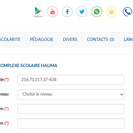
SCOLARITE
PÉDAGOGIE
DIVERS
CONTACTS (0)
LANG
COMPLEXE SCOLAIRE HALIMA
ule
(*)
veau
om
(*)
om
(*)