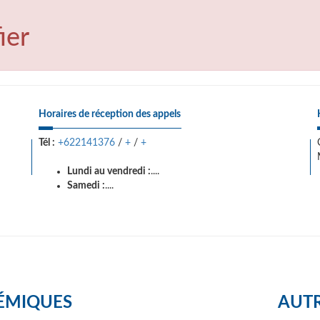
ier
Horaires de réception des appels
Tél :
+622141376
/
+
/
+
Lundi au vendredi :
....
Samedi :
....
ÉMIQUES
AUTR