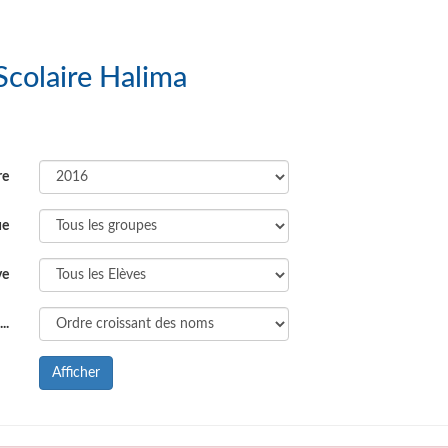
Complexe Scolaire Halima
re
ue
ve
..
Afficher