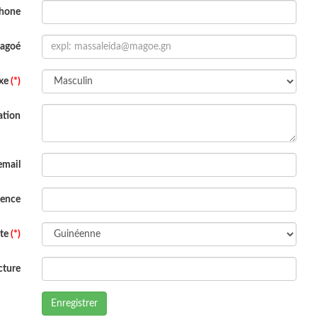
phone
Magoé
xe
(*)
ation
email
dence
ite
(*)
cture
Enregistrer