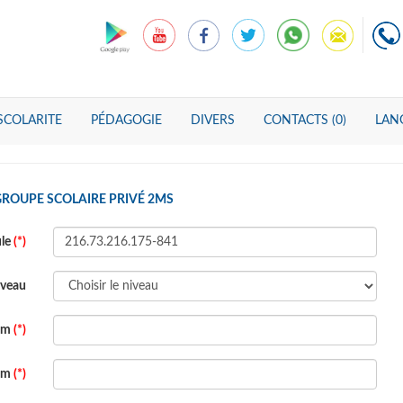
SCOLARITE
PÉDAGOGIE
DIVERS
CONTACTS (0)
LANG
GROUPE SCOLAIRE PRIVÉ 2MS
ule
(*)
veau
om
(*)
om
(*)