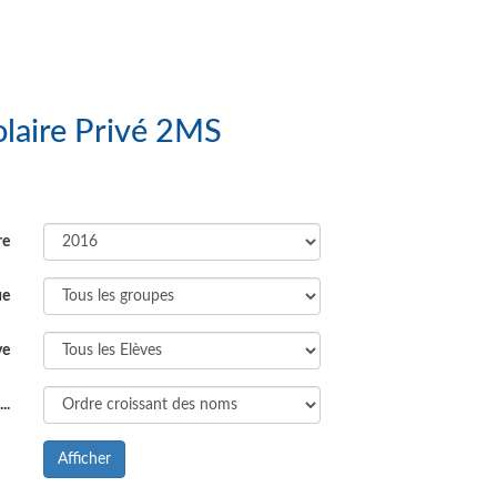
Groupe Scolaire Privé 2MS
re
ue
ve
..
Afficher