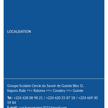
LOCALISATION
Groupe Scolaire Cercle du Savoir de Guinée Bloc D,
Kaporo Rails
==>
Ratoma
==>
Conakry
==>
Guinée
Tel :
+224 628 08 98 21
/
+224 620 25 87 18
/
+224 669 30
59 84
E-mail :
csg.francoguinee2021@gmail.com