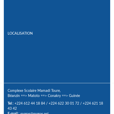
LOCALISATION
Complexe Scolaire Mamadi Toure,
Béanzin
==>
Matoto
==>
Conakry
==>
Guinée
Tel :
+224 612 44 18 84
/
+224 622 30 01 72
/
+224 621 18
43 42
E-mail :
magoe@magoe.net