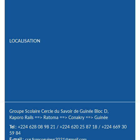
LOCALISATION
Groupe Scolaire Cercle du Savoir de Guinée Bloc D,
Kaporo Rails
==>
Ratoma
==>
Conakry
==>
Guinée
Tel :
+224 628 08 98 21
/
+224 620 25 87 18
/
+224 669 30
59 84
E-mail :
csg.francoguinee2021@gmail.com