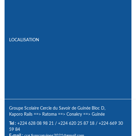
LOCALISATION
Groupe Scolaire Cercle du Savoir de Guinée Bloc D,
Kaporo Rails
==>
Ratoma
==>
Conakry
==>
Guinée
Tel :
+224 628 08 98 21
/
+224 620 25 87 18
/
+224 669 30
59 84
E-mail :
csg.francoguinee2021@gmail.com