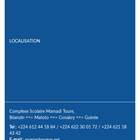
LOCALISATION
Complexe Scolaire Mamadi Toure,
Béanzin
==>
Matoto
==>
Conakry
==>
Guinée
Tel :
+224 612 44 18 84
/
+224 622 30 01 72
/
+224 621 18
43 42
E-mail :
magoe@magoe.net