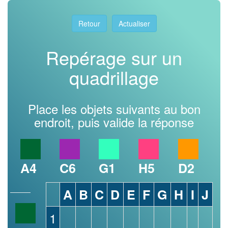
Retour
Actualiser
Repérage sur un
quadrillage
Place les objets suivants au bon
endroit, puis valide la réponse
A4
C6
G1
H5
D2
A
B
C
D
E
F
G
H
I
J
1