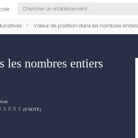
cole
ducatives
Valeur de position dans les nombres entier
s les nombres entiers
Note
(
0
NOTE)