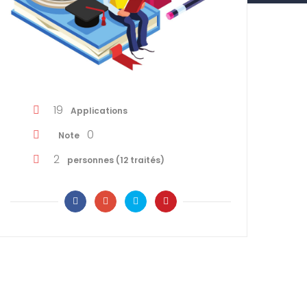
19
Applications
0
Note
2
personnes (12 traités)