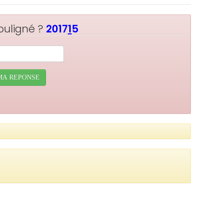
souligné ?
2017
1
5
MA REPONSE