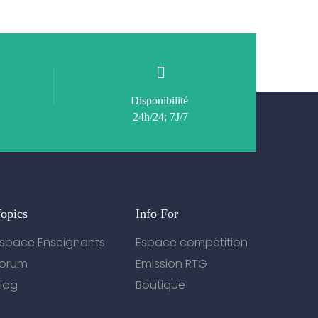
Disponibilité
24h/24; 7J/7
opics
Info For
space Enseignants
Espace compétition
Forum
Emission RTG
log
Boutique