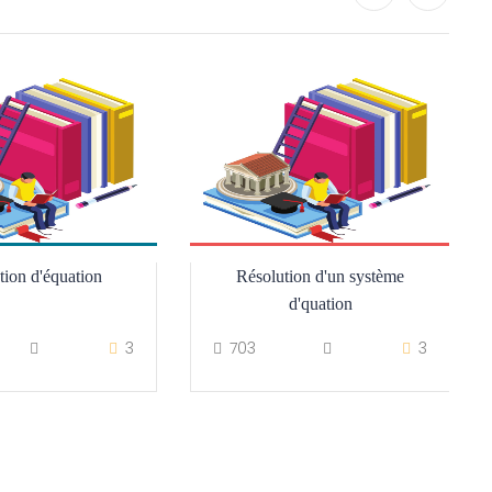
tion d'équation
Résolution d'un système
d'quation
3
703
3