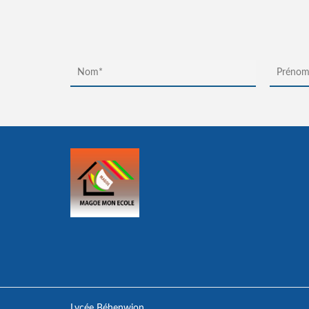
Lycée Béhenwion,