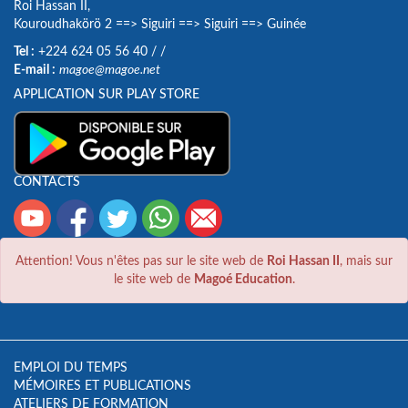
Roi Hassan II,
Kouroudhakörö 2
==>
Siguiri
==>
Siguiri
==>
Guinée
Tel :
+224 624 05 56 40
/
/
E-mail :
magoe@magoe.net
APPLICATION SUR PLAY STORE
CONTACTS
Attention! Vous n'êtes pas sur le site web de
Roi Hassan II
, mais sur
le site web de
Magoé Education
.
EMPLOI DU TEMPS
MÉMOIRES ET PUBLICATIONS
ATELIERS DE FORMATION