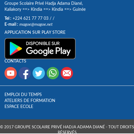
Groupe Scolaire Privé Hadja Adama Diané,
Kaliakory
==>
Kindia
==>
Kindia
==>
Guinée
Tel :
+224 621 77 77 03
/
/
E-mail :
magoe@magoe.net
APPLICATION SUR PLAY STORE
CONTACTS
EMPLOI DU TEMPS
ATELIERS DE FORMATION
ESPACE ECOLE
© 2017 GROUPE SCOLAIRE PRIVÉ HADJA ADAMA DIANÉ - TOUT DROITS
RÉSERVÉS