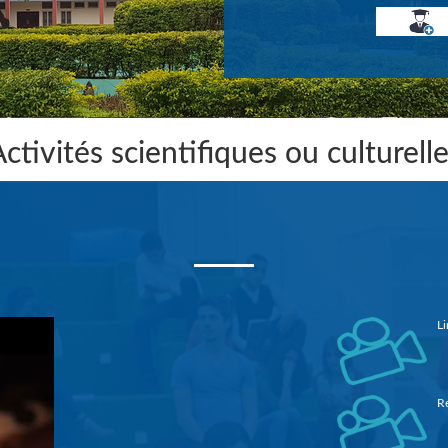
ctivités scientifiques ou culturell
Li
Re