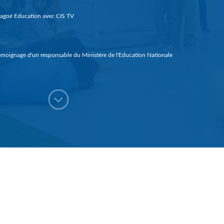
agoé Education avec CIS TV
moignage d'un responsable du Ministère de l'Education Nationale
me prix Orange de entrepreneuriat social (Guinée 2018)
portage sur Magoé Education dans le journal de la RTG
ancement de magoé éducation 1
pot Magoé Magoé Education