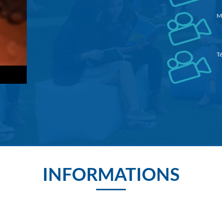
M
Té
3è
Re
INFORMATIONS
l
S