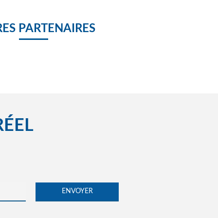
Agoé Education presentation semaine du numérique 2018
ES PARTENAIRES
AGOE LAUREAT 2018
RÉEL