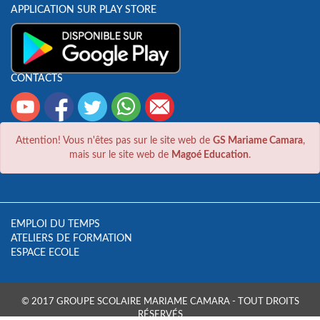
APPLICATION SUR PLAY STORE
CONTACTS
Attention! Vous n'êtes pas sur le site web de
GS Mariame Camara
,
mais sur le site web de
Magoé Education
.
EMPLOI DU TEMPS
ATELIERS DE FORMATION
ESPACE ECOLE
© 2017 GROUPE SCOLAIRE MARIAME CAMARA - TOUT DROITS
RÉSERVÉS