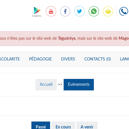
ous n'êtes pas sur le site web de
Téguéréya
, mais sur le site web de
Magoé
SCOLARITE
PÉDAGOGIE
DIVERS
CONTACTS (0)
LANG
Accueil
>>
Evènements
Passé
En cours
A venir