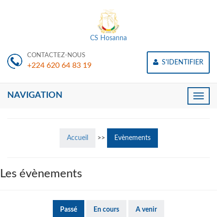
CS Hosanna
CONTACTEZ-NOUS
S'IDENTIFIER
+224 620 64 83 19
NAVIGATION
Toggle
naviga
Accueil
>>
Evènements
Les évènements
Passé
En cours
A venir