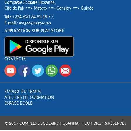
Complexe Scolaire Hosanna,
Cité de l'air
==>
Matoto
==>
Conakry
==>
Guinée
Tel :
+224 620 64 83 19
/
/
E-mail :
magoe@magoe.net
APPLICATION SUR PLAY STORE
CONTACTS
EMPLOI DU TEMPS
ATELIERS DE FORMATION
ESPACE ECOLE
© 2017 COMPLEXE SCOLAIRE HOSANNA - TOUT DROITS RÉSERVÉS