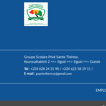
Groupe Scolaire Privé Sainte Thérèse,
Kouroudhakörö 2
==>
Siguiri
==>
Siguiri
==>
Guinée
Tel :
+224 628 24 31 90
/
+224 623 58 19 11
/
E-mail :
gspstetherese@gmail.com
EMPLO