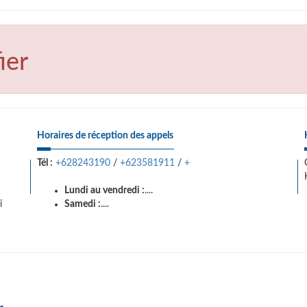
ier
Horaires de réception des appels
Tél :
+628243190
/
+623581911
/
+
Lundi au vendredi :
....
i
Samedi :
....