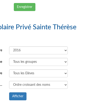
Enregistrer
: Groupe Scolaire Privé Sainte Thérèse
re
ue
ve
..
Afficher