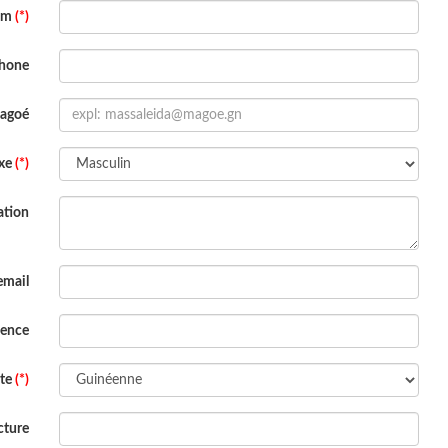
om
(*)
phone
Magoé
xe
(*)
ation
email
dence
ite
(*)
cture