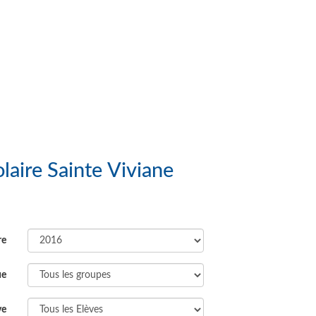
 Groupe Scolaire Sainte Viviane
re
ue
ve