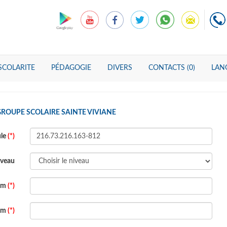
SCOLARITE
PÉDAGOGIE
DIVERS
CONTACTS (0)
LANG
GROUPE SCOLAIRE SAINTE VIVIANE
ule
(*)
veau
om
(*)
om
(*)