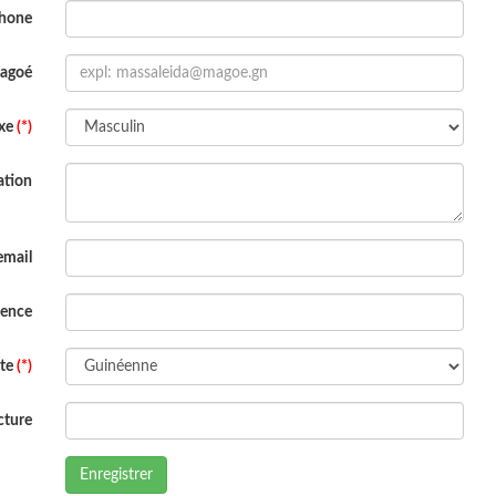
phone
Magoé
xe
(*)
ation
email
dence
ite
(*)
cture
Enregistrer