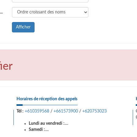
..
Afficher
ier
Horaires de réception des appels
Tél :
+610359568
/
+661573900
/
+620753023
Lundi au vendredi :
....
Samedi :
....